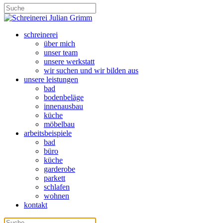
schreinerei
über mich
unser team
unsere werkstatt
wir suchen und wir bilden aus
unsere leistungen
bad
bodenbeläge
innenausbau
küche
möbelbau
arbeitsbeispiele
bad
büro
küche
garderobe
parkett
schlafen
wohnen
kontakt