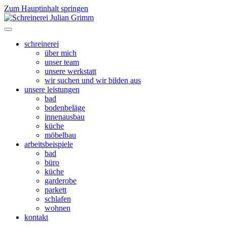
Zum Hauptinhalt springen
schreinerei
über mich
unser team
unsere werkstatt
wir suchen und wir bilden aus
unsere leistungen
bad
bodenbeläge
innenausbau
küche
möbelbau
arbeitsbeispiele
bad
büro
küche
garderobe
parkett
schlafen
wohnen
kontakt